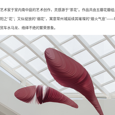
艺术家于室内南中庭的艺术创作，灵感源于“茶花”。作品共由五瓣花瓣
阳之“花”；又似绽放的“烟花”，寓意常州城延续其璀璨的“烟火气息”—
贸车水马龙、络绎不绝的繁荣景象。