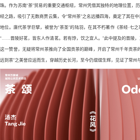
珠。作为苏南“茶”贸易的重要交通枢纽，常州凭借其独特的地理位置，历
经之路，吸引了无数商贾云集，令“常州茶”之名远播四海，奠定了其在
地位。唐代茶学巨擘，被誉为“茶圣”的陆羽，在其不朽著作《茶经·七
“……晋陵好茗，皆东人作清茗。若有饽，饮之宜人。”此中提及的晋陵
这一赞誉，无疑将常州茶推向了全国贡茶的巅峰，开启了常州千年贡茶的
远到茶”之美誉应运而生，穿越历史长河，至今仍熠熠生辉，见证了常州