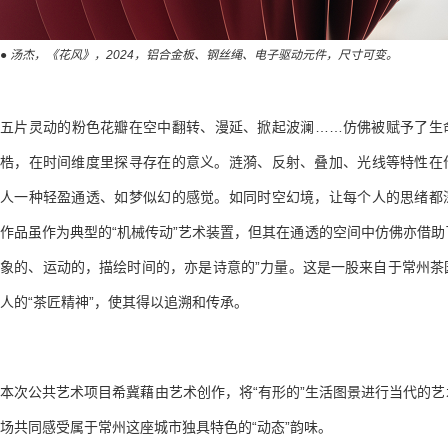
● 汤杰，《花风》，2024，铝合金板、钢丝绳、电子驱动元件，尺寸可变。
五片灵动的粉色花瓣在空中翻转、漫延、掀起波澜……仿佛被赋予了生
梏，在时间维度里探寻存在的意义。涟漪、反射、叠加、光线等特性在
人一种轻盈通透、如梦似幻的感觉。如同时空幻境，让每个人的思绪都
作品虽作为典型的“机械传动”艺术装置，但其在通透的空间中仿佛亦借助了
象的、运动的，描绘时间的，亦是诗意的”力量。这是一股来自于常州茶
人的“茶匠精神”，使其得以追溯和传承。
本次公共艺术项目希冀藉由艺术创作，将“有形的”生活图景进行当代的
场共同感受属于常州这座城市独具特色的“动态”韵味。