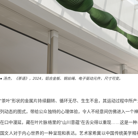
● 汤杰，《茶语》，2024，铝合金板、钢丝绳、电子驱动元件，尺寸可变。
“茶叶”形状的金属片持续翻转、循环无尽、生生不息，其运动过程中所
列动态的图式，带给公众独特的心理体验，令人不经意间仿佛进入一个神
在口中漫延，藏在叶片脉络里的“山川意蕴”在舌尖得以重现……这是一
国文人对于内心世界的一种呈现和表达。艺术家希冀以中国传统美学精