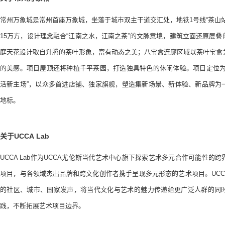
常州万象城是常州首座万象城，坐落于城市双主干道交汇处，地铁1号线“茶山
15万方，设计理念融合“江南之水，江南之茶”的文脉意境，建筑立面还原层
庭天花设计取自升腾的茶叶形象，富有动态之美；八宝盒连廊区域以茶叶宝盒
的美感。项目屋顶还将种植千平茶园，打造独具特色的休闲体验。项目定位为
活新主场”，以众多首进店铺、独家旗舰，塑造集新场景、新体验、新品牌为
地标。
关于UCCA Lab
UCCA Lab作为UCCA尤伦斯当代艺术中心旗下探索艺术多元合作可能性的
项目，与各领域杰出品牌和跨文化创作者携手呈现多元形态的艺术项目。UCCA
的社区、城市、国家发声，将当代文化与艺术的魅力传递给更广泛人群的同
践，不断拓展艺术项目边界。