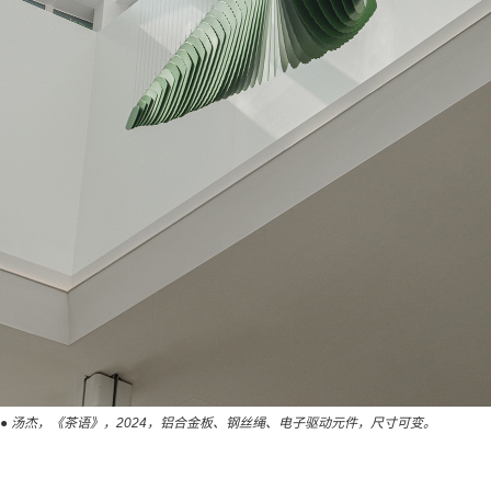
● 汤杰，《茶语》，2024，铝合金板、钢丝绳、电子驱动元件，尺寸可变。